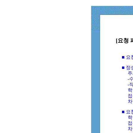
[요청 
■ 
■ 
주
-수
-
학
접
차
■ 요
학번
접속
차단