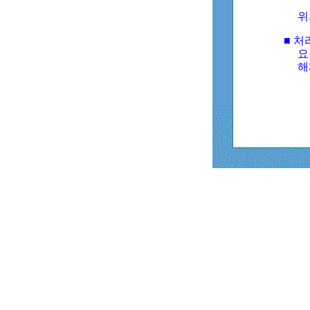
위
■ 처
요
해