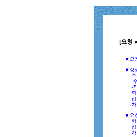
[요청 
■ 
■ 
주
-수
-
학
접
차
■ 요
학번
접속
차단