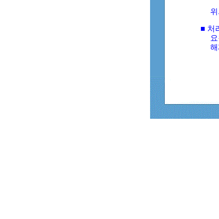
위
■ 처
요
해