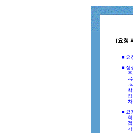
[요청 
■ 
■ 
주
-수
-
학
접
차
■ 요
학번
접속
차단