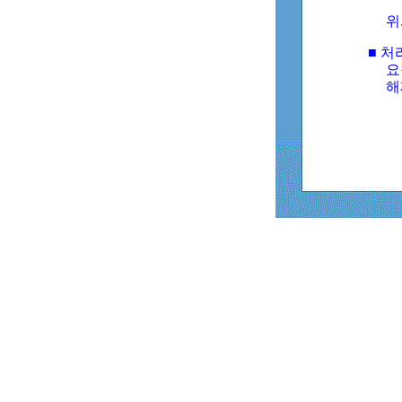
위
■ 처
요
해